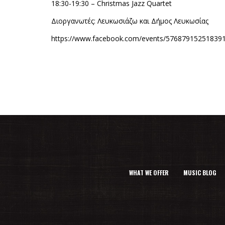
16:30-17:30 – Παιδικά συγκροτήματα της σχολής KT
17:30-18:30 – Χορωδία Ολυμπιακού Ωδείου Κύπρου
18:30-19:30 – Christmas Jazz Quartet
Διοργανωτές: Λευκωσιάζω και Δήμος Λευκωσίας
https://www.facebook.com/events/576879152518391
WHAT WE OFFER
MUSIC BLOG