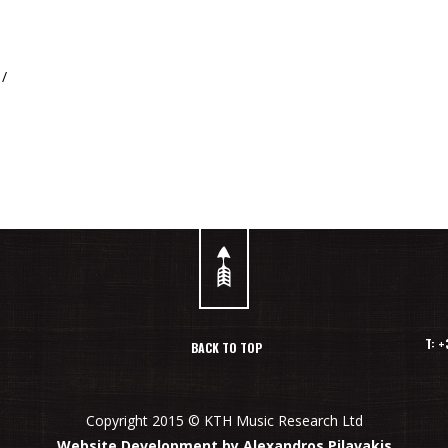
HMusic
/
T: 
BACK TO TOP