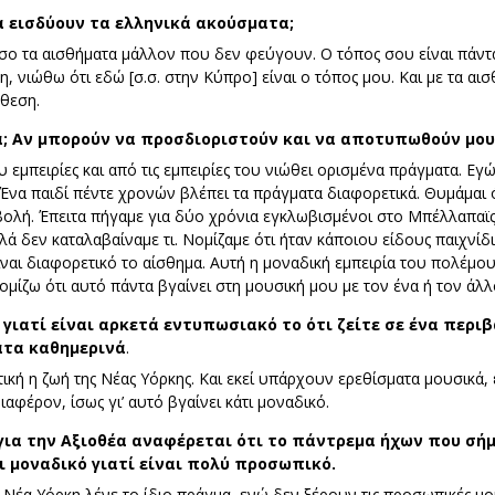
α εισδύουν τα ελληνικά ακούσματα;
όσο τα αισθήματα μάλλον που δεν φεύγουν. Ο τόπος σου είναι πάντ
, νιώθω ότι εδώ [σ.σ. στην Κύπρο] είναι ο τόπος μου. Και με τα αι
νθεση.
α; Αν μπορούν να προσδιοριστούν και να αποτυπωθούν μου
υ εμπειρίες και από τις εμπειρίες του νιώθει ορισμένα πράγματα. Εγώ
 Ένα παιδί πέντε χρονών βλέπει τα πράγματα διαφορετικά. Θυμάμαι
σβολή. Έπειτα πήγαμε για δύο χρόνια εγκλωβισμένοι στο Μπέλλαπαϊ
λλά δεν καταλαβαίναμε τι. Νομίζαμε ότι ήταν κάποιου είδους παιχνίδ
ναι διαφορετικό το αίσθημα. Αυτή η μοναδική εμπειρία του πολέμου
νομίζω ότι αυτό πάντα βγαίνει στη μουσική μου με τον ένα ή τον άλ
γιατί είναι αρκετά εντυπωσιακό το ότι ζείτε σε ένα περι
ατα καθημερινά
.
ική η ζωή της Νέας Υόρκης. Και εκεί υπάρχουν ερεθίσματα μουσικά, ε
ιαφέρον, ίσως γι’ αυτό βγαίνει κάτι μοναδικό.
για την Αξιοθέα αναφέρεται ότι το πάντρεμα ήχων που σήμ
ι μοναδικό γιατί είναι πολύ προσωπικό.
τη Νέα Υόρκη λένε το ίδιο πράγμα, ενώ δεν ξέρουν τις προσωπικές μου