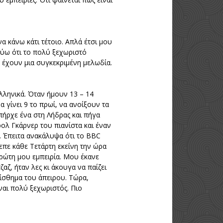
 κάνω κάτι τέτοιο. Απλά έτσι μου
εύω ότι το πολύ ξεχωριστό
ια έχουν μια συγκεκριμένη μελωδία.
ελληνικά. Όταν ήμουν 13 – 14
 γίνει 9 το πρωί, να ανοίξουν τα
πήρχε ένα στη Λήδρας και πήγα
ρολ Γκάρνερ του πιανίστα και έναν
α. Έπειτα ανακάλυψα ότι το BBC
ρεπε κάθε Τετάρτη εκείνη την ώρα
πρώτη μου εμπειρία. Μου έκανε
ζ, ήταν λες κι άκουγα να παίζει
αίσθημα του άπειρου. Τώρα,
ίναι πολύ ξεχωριστός. Πιο