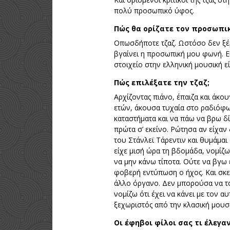
πολύ προσωπικό ύφος.
Πώς θα ορίζατε τον προσωπικ
Οπωσδήποτε τζαζ. Ωστόσο δεν ξέρ
βγαίνει η προσωπική μου φωνή. Ε
στοιχείο στην ελληνική μουσική εί
Πώς επιλέξατε την τζαζ;
Αρχίζοντας πιάνο, έπαιζα και άκο
ετών, άκουσα τυχαία στο ραδιόφων
καταστήματα και να πάω να βρω δ
πρώτα σ’ εκείνο. Ρώτησα αν είχαν
του Στάνλεϊ Τάρεντιν και θυμάμαι
είχε μισή ώρα τη βδομάδα, νομίζω 
να μην κάνω τίποτα. Ούτε να βγω 
φοβερή εντύπωση ο ήχος. Και σκεφ
άλλο όργανο. Δεν μπορούσα να το
νομίζω ότι έχει να κάνει με τον α
ξεχωριστός από την κλασική μουσι
Οι έφηβοι φίλοι σας τι έλεγαν