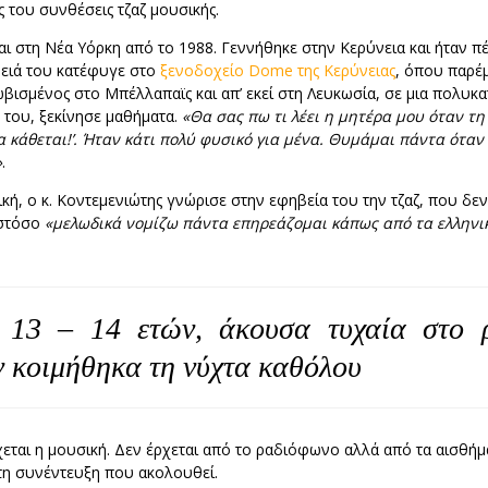
 του συνθέσεις τζαζ μουσικής.
ται στη Νέα Υόρκη από το 1988. Γεννήθηκε στην Κερύνεια και ήταν π
νειά του κατέφυγε στο
ξενοδοχείο Dome της Κερύνειας
, όπου παρέμ
ισμένος στο Μπέλλαπαϊς και απ’ εκεί στη Λευκωσία, σε μια πολυκα
ώ του, ξεκίνησε μαθήματα.
«Θα σας πω τι λέει η μητέρα μου όταν τη 
 κάθεται!’. Ήταν κάτι πολύ φυσικό για μένα. Θυμάμαι πάντα όταν
»
.
κή, ο κ. Κοντεμενιώτης γνώρισε στην εφηβεία του την τζαζ, που δε
ωστόσο
«μελωδικά νομίζω πάντα επηρεάζομαι κάπως από τα ελληνι
 13 – 14 ετών, άκουσα τυχαία στο ρ
ν κοιμήθηκα τη νύχτα καθόλου
χεται η μουσική. Δεν έρχεται από το ραδιόφωνο αλλά από τα αισθή
στη συνέντευξη που ακολουθεί.