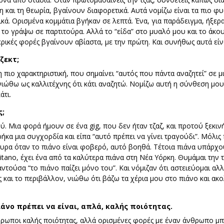
 και τη θεωρία, βγαίνουν διαφορετικά. Αυτά νομίζω είναι τα πιο φ
ικά. Ορισμένα κομμάτια βγήκαν σε λεπτά. Ένα, για παράδειγμα, ήξε
το γράψω σε παρτιτούρα. Αλλά το “είδα” στο μυαλό μου και το άκο
ρικές φορές βγαίνουν αβίαστα, με την πρώτη. Και συνήθως αυτά είν
ζεκτ;
η πιο χαρακτηριστική, που σημαίνει “αυτός που πάντα αναζητεί” σε 
α νιώθω ως καλλιτέχνης ότι κάτι αναζητώ. Νομίζω αυτή η σύνθεση μου
άτι.
ς;
. Μια φορά ήμουν σε ένα gig, που δεν ήταν τζαζ, και προτού ξεκι
ρήκα μια συγχορδία και είπα “αυτό πρέπει να γίνει τραγούδι”. Μόλις
υρα όταν το πιάνο είναι φοβερό, αυτό βοηθά. Τέτοια πιάνα υπάρχο
tano, έχει ένα από τα καλύτερα πιάνα στη Νέα Υόρκη. Θυμάμαι την τ
ντούσα “το πιάνο παίζει μόνο του”. Και νόμιζαν ότι αστειεύομαι αλ
 και το περιβάλλον, νιώθω ότι βάζω τα χέρια μου στο πιάνο και ακο
ιάνο πρέπει να είναι, απλά, καλής ποιότητας.
ρωποι καλής ποιότητας, αλλά ορισμένες φορές με έναν άνθρωπο μπορ