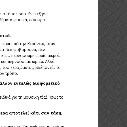
α ο τόπος σου. Ενώ έζησα
σθήματα φυσικά, σίγουρα
σικά.
 είμαι από την Κερύνεια, όταν
 ότι δεν φοβόμουνα, δεν
ς και… περνούσαμε ωραία μικροί.
ι και περνούσαμε ωραία. Αλλά
, του ξεριζώματος, βλέποντάς το
λον τρόπο.
βάλλον εντελώς διαφορετικό
ιδικά για τη μουσική τζαζ. Ίσως το
ερα αποτελεί κάτι σαν τάση,
 εμπειρίες. Ότι φαίνεται πως είναι