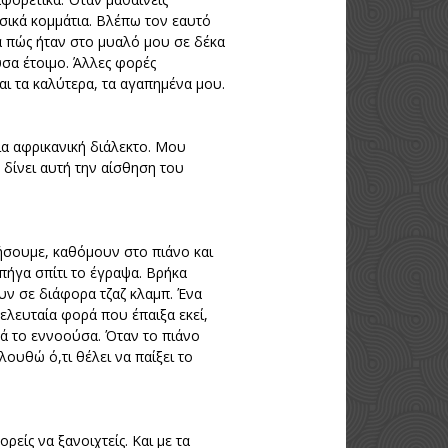
υσικά κομμάτια. Βλέπω τον εαυτό
ρα πώς ήταν στο μυαλό μου σε δέκα
υσα έτοιμο. Άλλες φορές
αι τα καλύτερα, τα αγαπημένα μου.
μια αφρικανική διάλεκτο. Μου
 δίνει αυτή την αίσθηση του
νήσουμε, καθόμουν στο πιάνο και
 πήγα σπίτι το έγραψα. Βρήκα
υν σε διάφορα τζαζ κλαμπ. Ένα
ελευταία φορά που έπαιξα εκεί,
λά το εννοούσα. Όταν το πιάνο
λουθώ ό,τι θέλει να παίξει το
είς να ξανοιχτείς. Και με τα