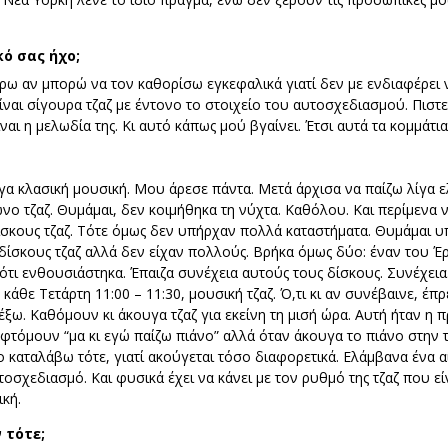
ό σας ήχο;
ω αν μπορώ να τον καθορίσω εγκεφαλικά γιατί δεν με ενδιαφέρει να
ίναι σίγουρα τζαζ με έντονο το στοιχείο του αυτοσχεδιασμού. Πιστ
ναι η μελωδία της. Κι αυτό κάπως μού βγαίνει. Έτσι αυτά τα κομμάτ
υγα κλασική μουσική. Μου άρεσε πάντα. Μετά άρχισα να παίζω λίγα 
ο τζαζ. Θυμάμαι, δεν κοιμήθηκα τη νύχτα. Καθόλου. Και περίμενα να
ίσκους τζαζ. Τότε όμως δεν υπήρχαν πολλά καταστήματα. Θυμάμαι υ
 δίσκους τζαζ αλλά δεν είχαν πολλούς. Βρήκα όμως δύο: έναν του Έ
 ότι ενθουσιάστηκα. Έπαιζα συνέχεια αυτούς τους δίσκους. Συνέχει
κάθε Τετάρτη 11:00 – 11:30, μουσική τζαζ. Ό,τι κι αν συνέβαινε, έπ
έξω. Καθόμουν κι άκουγα τζαζ για εκείνη τη μισή ώρα. Αυτή ήταν η 
τόμουν “μα κι εγώ παίζω πιάνο” αλλά όταν άκουγα το πιάνο στην τζα
 καταλάβω τότε, γιατί ακούγεται τόσο διαφορετικά. Ελάμβανα ένα 
υτοσχεδιασμό. Και φυσικά έχει να κάνει με τον ρυθμό της τζαζ που ε
κή.
 τότε;