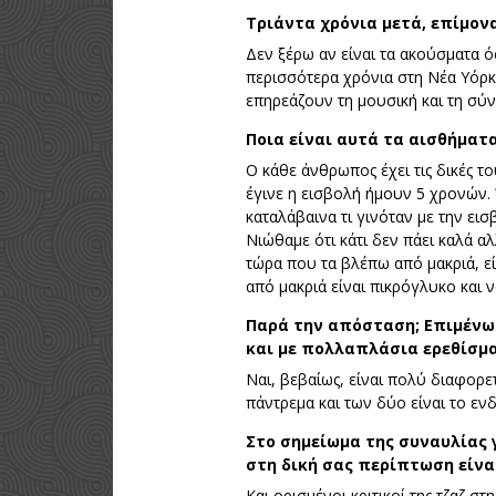
Τριάντα χρόνια μετά, επίμον
Δεν ξέρω αν είναι τα ακούσματα 
περισσότερα χρόνια στη Νέα Υόρκη
επηρεάζουν τη μουσική και τη σύ
Ποια είναι αυτά τα αισθήματ
Ο κάθε άνθρωπος έχει τις δικές το
έγινε η εισβολή ήμουν 5 χρονών.
καταλάβαινα τι γινόταν με την ει
Νιώθαμε ότι κάτι δεν πάει καλά α
τώρα που τα βλέπω από μακριά, εί
από μακριά είναι πικρόγλυκο και 
Παρά την απόσταση; Επιμένω 
και με πολλαπλάσια ερεθίσμ
Ναι, βεβαίως, είναι πολύ διαφορετ
πάντρεμα και των δύο είναι το ενδ
Στο σημείωμα της συναυλίας 
στη δική σας περίπτωση είνα
Και ορισμένοι κριτικοί της τζαζ σ