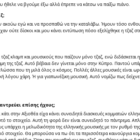
υ ήθελε να βγούμε έξω αλλά έπρεπε να κάτσω να παίξω πιάνο.
ζ;
ν ακούω εγώ και να προσπαθώ να την καταλάβω. Ήμουν τόσο ενθουσ
αν ούτε δίσκοι και μου κάνει εντύπωση πόσο εξελίχθηκε η τζαζ στ
 τζαζ κλαμπ και μουσικούς που παίζουν μόνο τζαζ, ενώ διδάσκεται η 
μη της τζαζ. Αυτό βέβαια δεν γίνεται μόνο στην Κύπρο. Παντού υπά
 γλώσσα που τη μιλά όλος ο κόσμος. Πολλές άλλες μουσικές είναι ωρ
κή λόγου χάρη. Ή για γιαπωνέζικη μουσική. Αυτό νομίζω πως δείχνει 
αντρεύει επίσης ήχους;
άτι στην Αξιοθέα είχα κάνει συνειδητά διασκευές κομματιών ελληνι
τό το στοιχείο. Αυτή τη φορά δεν είναι συνειδητό το πάντρεμα. Απ
ς υπάρχει η μελωδικότητα της ελληνικής μουσικής με τον ρυθμό της
κό στοιχείο. Θα μπορούσα να πω ότι τα περισσότερα καινούργια κο
ρνά από στάδια. Όταν πρωτομαθαίνεις την τζαζ, συνθέτεις κάπως δι