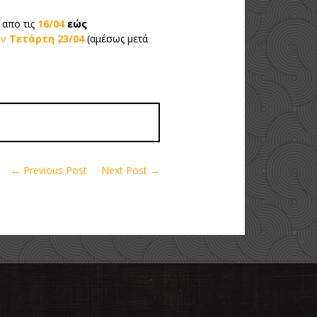
 απο τις
16/04
εώς
ην
Τετάρτη 23/04
(αμέσως μετά
← Previous Post
Next Post →